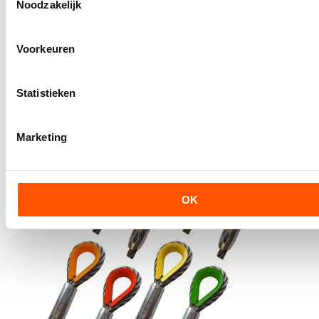
Noodzakelijk
Voorkeuren
Steels; zonder slang; gekleurde kous; zwart
Artikelcode:
ELRSTXBL
Statistieken
€ 24,00
Prijs vanaf
Meer informatie
Marketing
OK