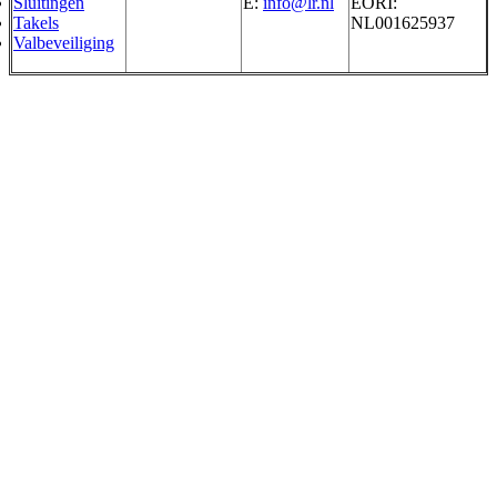
Sluitingen
E:
info@lr.nl
EORI:
Takels
NL001625937
Valbeveiliging