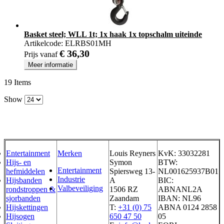
Basket steel; WLL 1t; 1x haak 1x topschalm uiteinde
Artikelcode:
ELRBS01MH
€ 36,30
Prijs vanaf
Meer informatie
19
Items
Show
Entertainment
Merken
Louis Reyners
KvK: 33032281
Hijs- en
Symon
BTW:
Entertainment
hefmiddelen
Spiersweg 13-
NL001625937B01
Industrie
Hijsbanden
A
BIC:
Valbeveiliging
rondstroppen &
1506 RZ
ABNANL2A
sjorbanden
Zaandam
IBAN: NL96
Hijskettingen
T:
+31 (0) 75
ABNA 0124 2858
Hijsogen
650 47 50
05