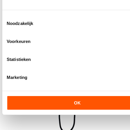
ELLERsafe LAR verstelbare positioneerlijn; EASY
Artikelcode:
ELSFLAREASY
Toestemmingsselectie
€ 84,99
Prijs vanaf
Noodzakelijk
Meer informatie
Voorkeuren
Statistieken
Marketing
OK