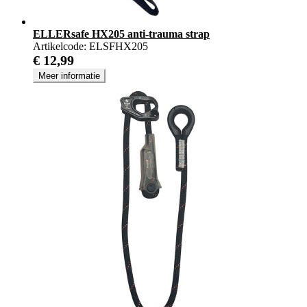
ELLERsafe HX205 anti-trauma strap
Artikelcode:
ELSFHX205
€ 12,99
Meer informatie