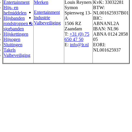
Entertainment
Merken
Louis Reyners
KvK: 33032281
Hijs- en
Symon
BTW:
Entertainment
hefmiddelen
Spiersweg 13-
NL001625937B01
Industrie
Hijsbanden
A
BIC:
Valbeveiliging
rondstroppen &
1506 RZ
ABNANL2A
sjorbanden
Zaandam
IBAN: NL96
Hijskettingen
T:
+31 (0) 75
ABNA 0124 2858
Hijsogen
650 47 50
05
Sluitingen
E:
info@lr.nl
EORI:
Takels
NL001625937
Valbeveiliging