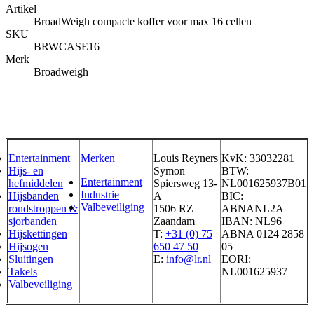
Artikel
BroadWeigh compacte koffer voor max 16 cellen
SKU
BRWCASE16
Merk
Broadweigh
Entertainment
Merken
Louis Reyners
KvK: 33032281
Hijs- en
Symon
BTW:
Entertainment
hefmiddelen
Spiersweg 13-
NL001625937B01
Industrie
Hijsbanden
A
BIC:
Valbeveiliging
rondstroppen &
1506 RZ
ABNANL2A
sjorbanden
Zaandam
IBAN: NL96
Hijskettingen
T:
+31 (0) 75
ABNA 0124 2858
Hijsogen
650 47 50
05
Sluitingen
E:
info@lr.nl
EORI:
Takels
NL001625937
Valbeveiliging