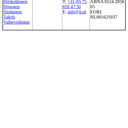
Hijskettingen
T:
+31 (0) 75
ABNA 0124 2858
Hijsogen
650 47 50
05
Sluitingen
E:
info@lr.nl
EORI:
Takels
NL001625937
Valbeveiliging