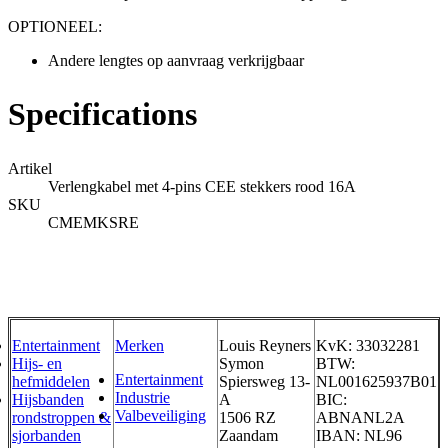
OPTIONEEL:
Andere lengtes op aanvraag verkrijgbaar
Specifications
Artikel
Verlengkabel met 4-pins CEE stekkers rood 16A
SKU
CMEMKSRE
Entertainment
Merken
Louis Reyners
KvK: 33032281
Hijs- en
Symon
BTW:
Entertainment
hefmiddelen
Spiersweg 13-
NL001625937B01
Industrie
Hijsbanden
A
BIC:
Valbeveiliging
rondstroppen &
1506 RZ
ABNANL2A
sjorbanden
Zaandam
IBAN: NL96