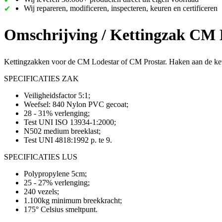
Wij repareren, modificeren, inspecteren, keuren en certificeren
Omschrijving /
Kettingzak CM L
Kettingzakken voor de CM Lodestar of CM Prostar. Haken aan de ke
SPECIFICATIES ZAK
Veiligheidsfactor 5:1;
Weefsel: 840 Nylon PVC gecoat;
28 - 31% verlenging;
Test UNI ISO 13934-1:2000;
N502 medium breeklast;
Test UNI 4818:1992 p. te 9.
SPECIFICATIES LUS
Polypropylene 5cm;
25 - 27% verlenging;
240 vezels;
1.100kg minimum breekkracht;
175° Celsius smeltpunt.