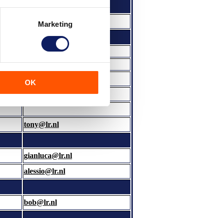
E-mail
info@lr.nl
Marketing
sales@lr.nl
ans@lr.nl
michel@lr.nl
OK
timo@lr.nl
tony@lr.nl
gianluca@lr.nl
alessio@lr.nl
bob@lr.nl