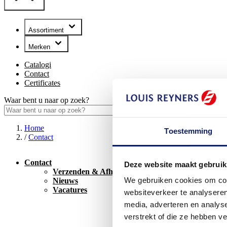
Assortiment
Merken
Catalogi
Contact
Certificates
Waar bent u naar op zoek?
Home
Toestemming
/
Contact
Louis Reyners B.V
Contact
Deze website maakt gebruik
Symon Spiersweg
Verzenden & Afhalen
1506 RZ Zaanda
We gebruiken cookies om cont
Nieuws
T: +31 (0) 75 650 
Vacatures
websiteverkeer te analyseren
E: info@lr.nl
media, adverteren en analys
verstrekt of die ze hebben v