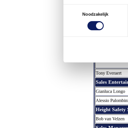
Naam
Toestemmingsselectie
Algemeen
Noodzakelijk
Sales Industry
Verkoop Binnendi
Ans Evenboer
Michel Markx
Timo de Bree
Tony Everaert
Sales Enterta
Gianluca Longo
Alessio Palombin
Height Safety 
Bob van Velzen
Sales Manage