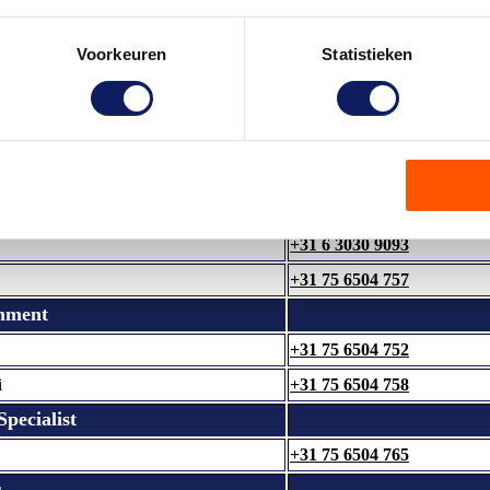
Telefoonnummer
+31 75 6504 750
Voorkeuren
Statistieken
enst
+31 75 6504 750
+31 75 6504 756
+31 75 6504 754
+31 75 6504 766
+31 6 3030 9093
+31 75 6504 757
inment
+31 75 6504 752
i
+31 75 6504 758
Specialist
+31 75 6504 765
r