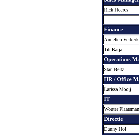
Rick Heeres
Finance
Annelien Verkerk
Tili Barja
Operations M
Stan Beltz
HR / Office 
Larissa Mooij
IT
Wouter Plaatsma
Directie
Danny Hol