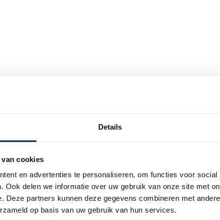
Details
.
KvK: 33032281
 van cookies
 13A
BTW: NL001625937B01
m
BIC: ABNANL2A
ent en advertenties te personaliseren, om functies voor social
47 50
IBAN: NL96 ABNA 0124 2
. Ook delen we informatie over uw gebruik van onze site met on
EORI: NL001625937
e. Deze partners kunnen deze gegevens combineren met andere i
erzameld op basis van uw gebruik van hun services.