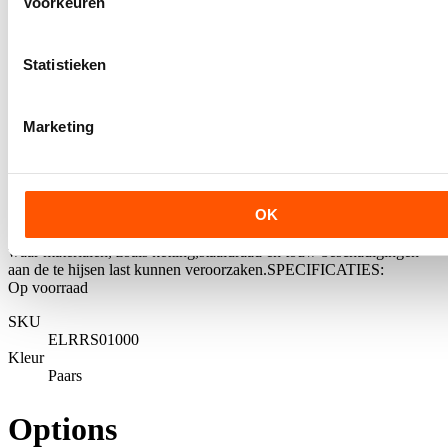
Voorkeuren
View larger image
Statistieken
Marketing
View larger image
OK
ELLERsling rondstroppen; 1t; paars
ELLERsling polyester hijsbanden of rondstroppen worden gebruikt
waar materialen, zoals ketting,staaldraad en touw beschadigingen
aan de te hijsen last kunnen veroorzaken.SPECIFICATIES:
Op voorraad
SKU
ELRRS01000
Kleur
Paars
Options