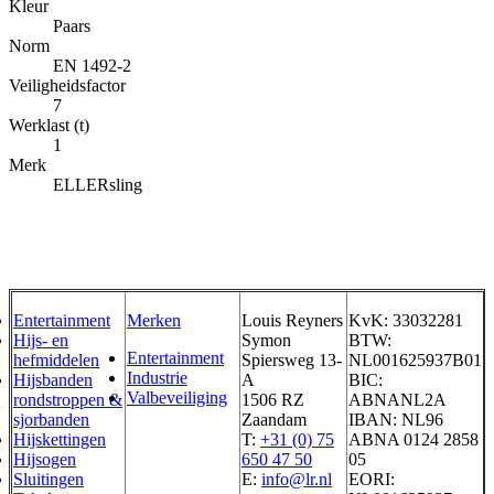
Kleur
Paars
Norm
EN 1492-2
Veiligheidsfactor
7
Werklast (t)
1
Merk
ELLERsling
Entertainment
Merken
Louis Reyners
KvK: 33032281
Hijs- en
Symon
BTW:
Entertainment
hefmiddelen
Spiersweg 13-
NL001625937B01
Industrie
Hijsbanden
A
BIC:
Valbeveiliging
rondstroppen &
1506 RZ
ABNANL2A
sjorbanden
Zaandam
IBAN: NL96
Hijskettingen
T:
+31 (0) 75
ABNA 0124 2858
Hijsogen
650 47 50
05
Sluitingen
E:
info@lr.nl
EORI: