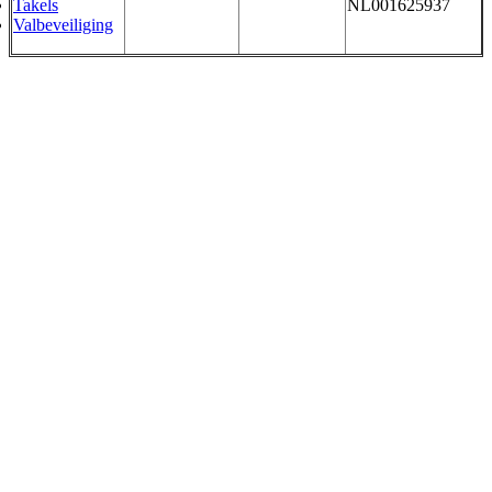
Takels
NL001625937
Valbeveiliging