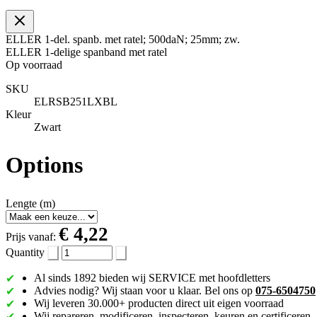
ELLER 1-del. spanb. met ratel; 500daN; 25mm; zw.
ELLER 1-delige spanband met ratel
Op voorraad
SKU
ELRSB251LXBL
Kleur
Zwart
Options
Lengte (m)
€ 4,22
Prijs vanaf:
Quantity
Al sinds 1892 bieden wij SERVICE met hoofdletters
Advies nodig? Wij staan voor u klaar. Bel ons op
075-6504750
Wij leveren 30.000+ producten direct uit eigen voorraad
Wij repareren, modificeren, inspecteren, keuren en certificeren