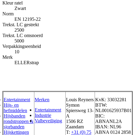
Kleur ratel
Zwart
Norm
EN 12195-22
Trekst. LC gestrekt
2500
Trekst. LC omsnoerd
5000
Verpakkingseenheid
10
Merk
ELLERstrap
Entertainment
Merken
Louis Reyners
KvK: 33032281
Hijs- en
Symon
BTW:
Entertainment
hefmiddelen
Spiersweg 13-
NL001625937B01
Industrie
Hijsbanden
A
BIC:
Valbeveiliging
rondstroppen &
1506 RZ
ABNANL2A
sjorbanden
Zaandam
IBAN: NL96
Hijskettingen
T:
+31 (0) 75
ABNA 0124 2858