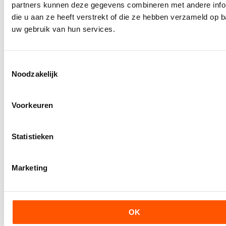
partners kunnen deze gegevens combineren met andere info
die u aan ze heeft verstrekt of die ze hebben verzameld op 
uw gebruik van hun services.
Toestemmingsselectie
Noodzakelijk
Voorkeuren
Statistieken
ELLER 2-del. spanb. ratel/haken; 2500/5000daN; 50mm; zw.
ELLER 2-delige spanband met ratel en haken
Op voorraad
Marketing
SKU
ELRSB502ZSBL
Kleur
Zwart
OK