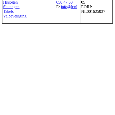
Hijsogen
650 47 50
05
Sluitingen
E:
info@lr.nl
EORI:
Takels
NL001625937
Valbeveiliging