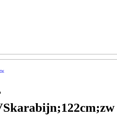
;zw
r
RVSkarabijn;122cm;zw