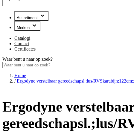
Assortiment
Merken
Catalogi
Contact
Certificates
Waar bent u naar op zoek?
Home
/
Ergodyne verstelbaar gereedschapsl.;lus/RVSkarabijn;122cm
Ergodyne verstelbaa
gereedschapsl.;lus/