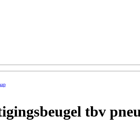
hap
igingsbeugel tbv pne