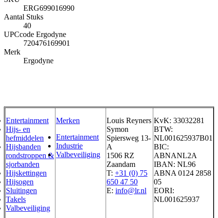
ERG699016990
Aantal Stuks
40
UPCcode Ergodyne
720476169901
Merk
Ergodyne
Entertainment
Merken
Louis Reyners
KvK: 33032281
Hijs- en
Symon
BTW:
Entertainment
hefmiddelen
Spiersweg 13-
NL001625937B01
Industrie
Hijsbanden
A
BIC:
Valbeveiliging
rondstroppen &
1506 RZ
ABNANL2A
sjorbanden
Zaandam
IBAN: NL96
Hijskettingen
T:
+31 (0) 75
ABNA 0124 2858
Hijsogen
650 47 50
05
Sluitingen
E:
info@lr.nl
EORI:
Takels
NL001625937
Valbeveiliging