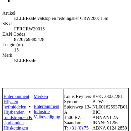
Artikel
ELLERsafe valstop en reddingslier CRW200; 15m
SKU
FPRCRW20015
EAN Codes
8720769885428
Lengte (m)
15
Merk
ELLERsafe
Entertainment
Merken
Louis Reyners
KvK: 33032281
Hijs- en
Symon
BTW:
Entertainment
hefmiddelen
Spiersweg 13-
NL001625937B01
Industrie
Hijsbanden
A
BIC:
Valbeveiliging
rondstroppen &
1506 RZ
ABNANL2A
sjorbanden
Zaandam
IBAN: NL96
Hijskettingen
T:
+31 (0) 75
ABNA 0124 2858