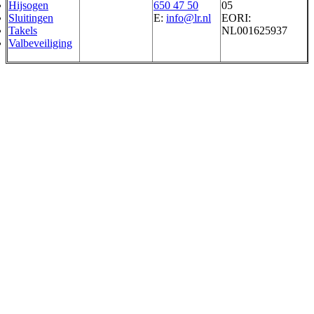
Hijsogen
650 47 50
05
Sluitingen
E:
info@lr.nl
EORI:
Takels
NL001625937
Valbeveiliging