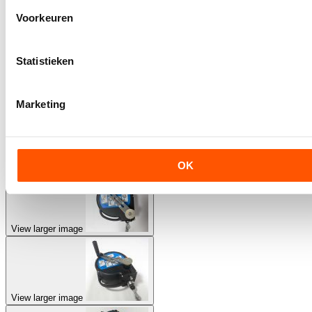
Voorkeuren
View larger image
Statistieken
View larger image
Marketing
View larger image
OK
View larger image
View larger image