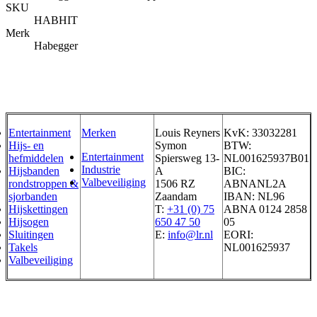
SKU
HABHIT
Merk
Habegger
Entertainment
Merken
Louis Reyners
KvK: 33032281
Hijs- en
Symon
BTW:
Entertainment
hefmiddelen
Spiersweg 13-
NL001625937B01
Industrie
Hijsbanden
A
BIC:
Valbeveiliging
rondstroppen &
1506 RZ
ABNANL2A
sjorbanden
Zaandam
IBAN: NL96
Hijskettingen
T:
+31 (0) 75
ABNA 0124 2858
Hijsogen
650 47 50
05
Sluitingen
E:
info@lr.nl
EORI:
Takels
NL001625937
Valbeveiliging