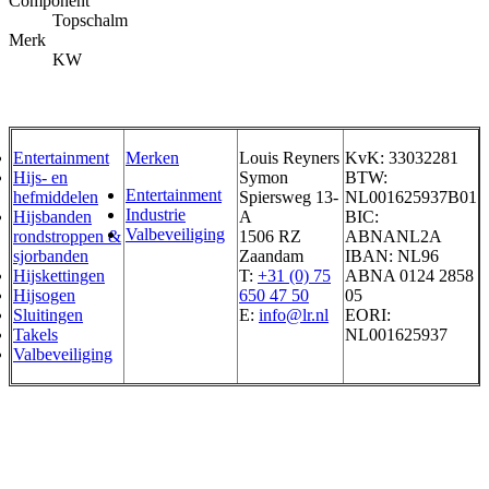
Component
Topschalm
Merk
KW
Entertainment
Merken
Louis Reyners
KvK: 33032281
Hijs- en
Symon
BTW:
Entertainment
hefmiddelen
Spiersweg 13-
NL001625937B01
Industrie
Hijsbanden
A
BIC:
Valbeveiliging
rondstroppen &
1506 RZ
ABNANL2A
sjorbanden
Zaandam
IBAN: NL96
Hijskettingen
T:
+31 (0) 75
ABNA 0124 2858
Hijsogen
650 47 50
05
Sluitingen
E:
info@lr.nl
EORI:
Takels
NL001625937
Valbeveiliging