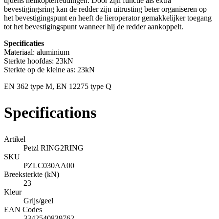
tijdens helikopterreddingen. Door zijn functie als extra
bevestigingsring kan de redder zijn uitrusting beter organiseren op
het bevestigingspunt en heeft de lieroperator gemakkelijker toegang
tot het bevestigingspunt wanneer hij de redder aankoppelt.
Specificaties
Materiaal: aluminium
Sterkte hoofdas: 23kN
Sterkte op de kleine as: 23kN
EN 362 type M, EN 12275 type Q
Specifications
Artikel
Petzl RING2RING
SKU
PZLC030AA00
Breeksterkte (kN)
23
Kleur
Grijs/geel
EAN Codes
3342540839762