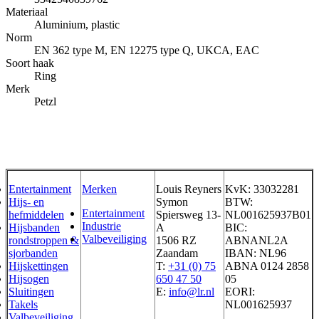
Materiaal
Aluminium, plastic
Norm
EN 362 type M, EN 12275 type Q, UKCA, EAC
Soort haak
Ring
Merk
Petzl
Entertainment
Merken
Louis Reyners
KvK: 33032281
Hijs- en
Symon
BTW:
Entertainment
hefmiddelen
Spiersweg 13-
NL001625937B01
Industrie
Hijsbanden
A
BIC:
Valbeveiliging
rondstroppen &
1506 RZ
ABNANL2A
sjorbanden
Zaandam
IBAN: NL96
Hijskettingen
T:
+31 (0) 75
ABNA 0124 2858
Hijsogen
650 47 50
05
Sluitingen
E:
info@lr.nl
EORI:
Takels
NL001625937
Valbeveiliging