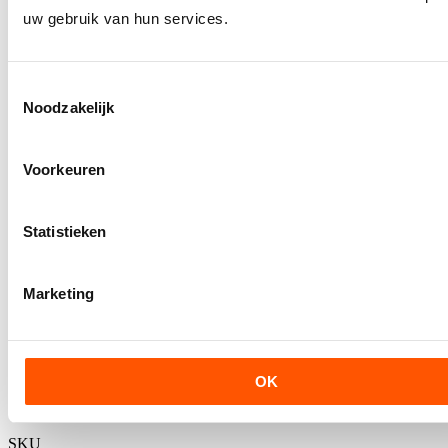
uw gebruik van hun services.
Toestemmingsselectie
Noodzakelijk
Voorkeuren
View larger image
Statistieken
View larger image
Marketing
Petzl RING2RING
Petzl RING2RINGRigide dubbele ring voor zitgordels met
OK
textielbruggen
Levertijd opvragen
SKU