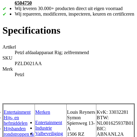
6504750
Wij leveren 30.000+ producten direct uit eigen voorraad
Wij repareren, modificeren, inspecteren, keuren en certificeren
Specifications
Artikel
Petzl afdaalapparaat Rig; zelfremmend
SKU
PZLD021AA
Merk
Petzl
Entertainment
Merken
Louis Reyners
KvK: 33032281
Hijs- en
Symon
BTW:
Entertainment
hefmiddelen
Spiersweg 13-
NL001625937B01
Industrie
Hijsbanden
A
BIC:
Valbeveiliging
rondstroppen &
1506 RZ
ABNANL2A