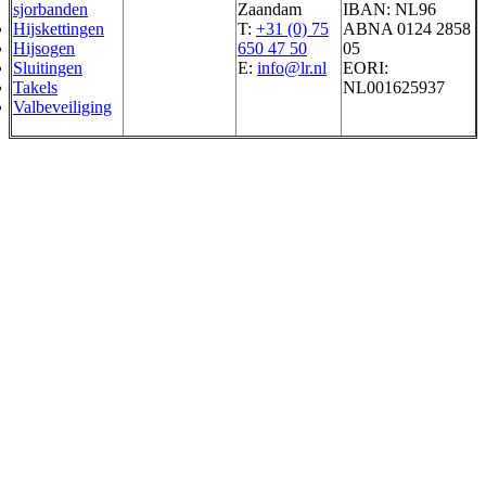
sjorbanden
Zaandam
IBAN: NL96
Hijskettingen
T:
+31 (0) 75
ABNA 0124 2858
Hijsogen
650 47 50
05
Sluitingen
E:
info@lr.nl
EORI:
Takels
NL001625937
Valbeveiliging