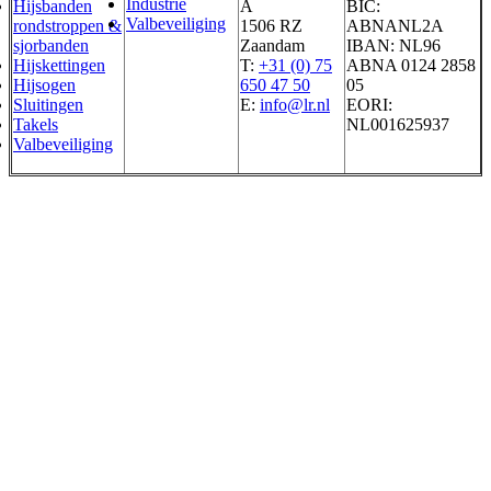
Industrie
Hijsbanden
A
BIC:
Valbeveiliging
rondstroppen &
1506 RZ
ABNANL2A
sjorbanden
Zaandam
IBAN: NL96
Hijskettingen
T:
+31 (0) 75
ABNA 0124 2858
Hijsogen
650 47 50
05
Sluitingen
E:
info@lr.nl
EORI:
Takels
NL001625937
Valbeveiliging