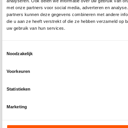
analyseren. Ook delen we informatie over uw gebruik van on
met onze partners voor social media, adverteren en analyse
partners kunnen deze gegevens combineren met andere info
die u aan ze heeft verstrekt of die ze hebben verzameld op 
uw gebruik van hun services.
Toestemmingsselectie
Noodzakelijk
View larger image
Voorkeuren
Statistieken
View larger image
Marketing
RUD VRS hijsoog VIP. zonder sleutel
RUD VRS oogbout - zonder sleutel - draaibaarDuurzame en
veelzijdige oogbout met 360° draaibaarheid zonder sleutel